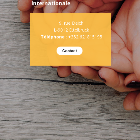
Internationale
9, rue Deich
L-9012 Ettelbruck
Téléphone
: +352 621815195
Contact