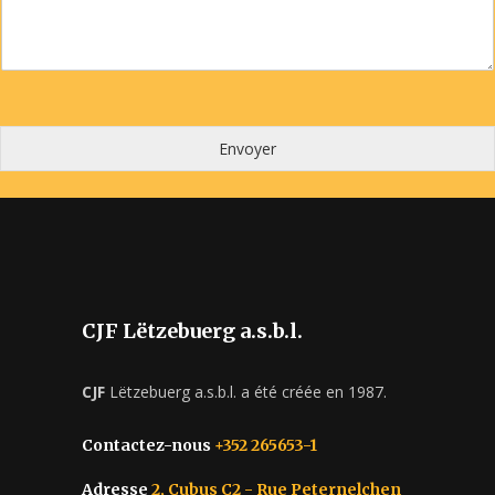
Envoyer
CJF Lëtzebuerg a.s.b.l.
CJF
Lëtzebuerg a.s.b.l. a été créée en 1987.
Contactez-nous
+352 265653-1
Adresse
2, Cubus C2 - Rue Peternelchen